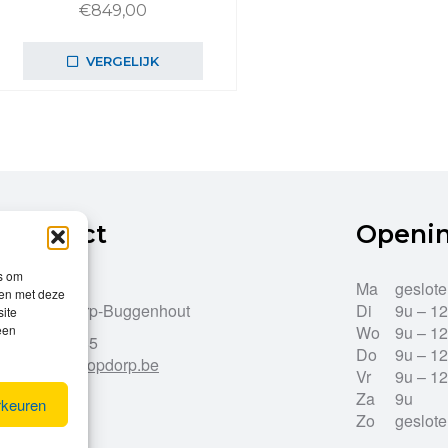
€
849,00
VERGELIJK
Contact
Openi
es om
Dries 43
Ma
geslot
men met deze
9255 Opdorp-Buggenhout
Di
9u – 1
site
een
Wo
9u – 1
052/33.27.85
Do
9u – 1
info@leroy-opdorp.be
Vr
9u – 1
Za
9u
rkeuren
Zo
geslot