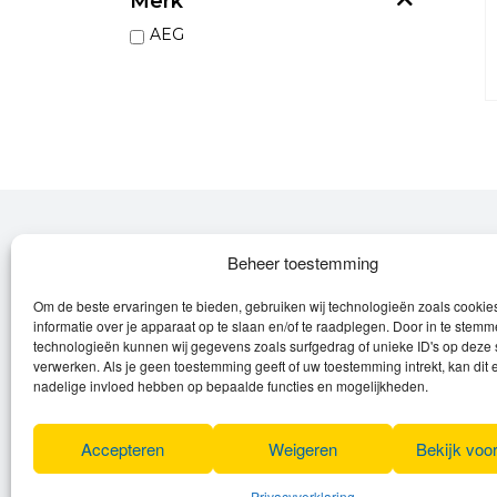
Merk
AEG
Over Leroy
Beheer toestemming
Om de beste ervaringen te bieden, gebruiken wij technologieën zoals cooki
Leroy verzorgt de verkoop, het onderhoud
informatie over je apparaat op te slaan en/of te raadplegen. Door in te stem
en eventuele herstellingen van
technologieën kunnen wij gegevens zoals surfgedrag of unieke ID's op deze 
verwerken. Als je geen toestemming geeft of uw toestemming intrekt, kan dit 
(elektrische) fietsen en elektro toestellen.
nadelige invloed hebben op bepaalde functies en mogelijkheden.
Privacyverklaring
Algemene voorwaarden
Accepteren
Weigeren
Bekijk voo
Cookies
Privacyverklaring