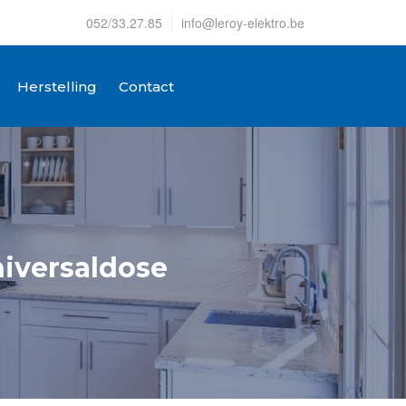
052/33.27.85
info@leroy-elektro.be
Herstelling
Contact
iversaldose