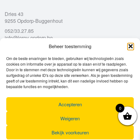
Dries 43
9255 Opdorp-Buggenhout
052/33.27.85
info@leroy-opdorp.be
Beheer toestemming
Openingsuren
Om de beste ervaringen te bieden, gebruiken wij technologieën zoals
cookies om informatie over je apparaat op te slaan en/of te raadplegen.
Door in te stemmen met deze technologieën kunnen wij gegevens zoals
Ma
gesloten
surfgedrag of unieke ID's op deze site verwerken. Als je geen toestemming
Di
geeft of uw toestemming intrekt, kan dit een nadelige invloed hebben op
9u – 12u
13u – 18u00
bepaalde functies en mogelijkheden.
Wo
9u – 12u
13u – 18u00
Do
9u – 12u
13u – 18u00
Vr
9u – 12u
13u – 18u00
Accepteren
0
Za
9u
17u
Zo
gesloten
Weigeren
Bekijk voorkeuren