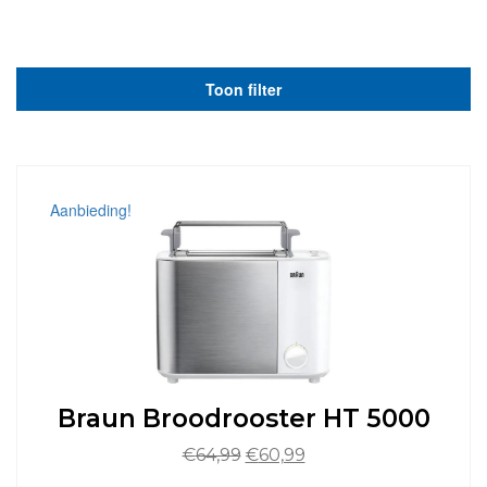
Toon filter
Aanbieding!
Braun Broodrooster HT 5000
Oorspronkelijke
Huidige
€
64,99
€
60,99
prijs
prijs