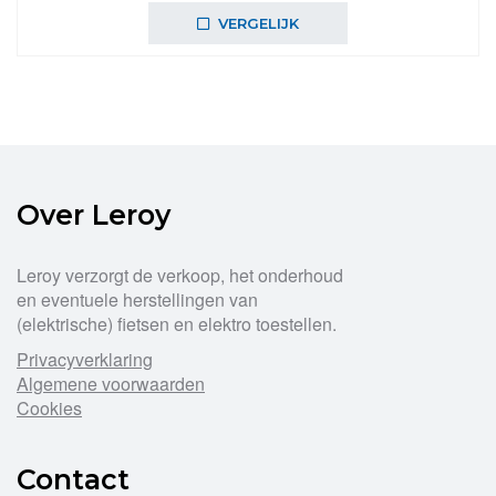
was:
is:
VERGELIJK
€64,99.
€60,99.
Over Leroy
Leroy verzorgt de verkoop, het onderhoud
en eventuele herstellingen van
(elektrische) fietsen en elektro toestellen.
Privacyverklaring
Algemene voorwaarden
Cookies
Contact