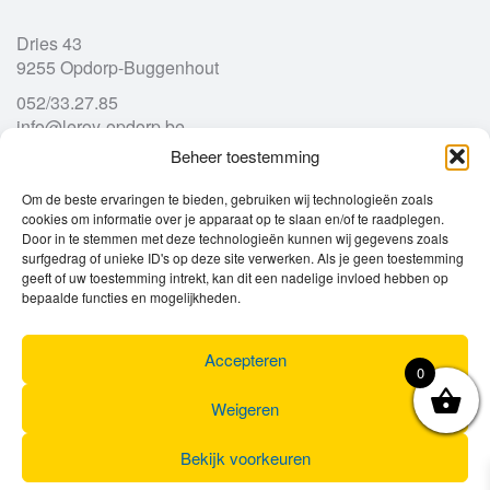
Dries 43
9255 Opdorp-Buggenhout
052/33.27.85
info@leroy-opdorp.be
Beheer toestemming
Openingsuren
Om de beste ervaringen te bieden, gebruiken wij technologieën zoals
cookies om informatie over je apparaat op te slaan en/of te raadplegen.
Door in te stemmen met deze technologieën kunnen wij gegevens zoals
Ma
gesloten
surfgedrag of unieke ID's op deze site verwerken. Als je geen toestemming
Di
geeft of uw toestemming intrekt, kan dit een nadelige invloed hebben op
9u – 12u
13u – 18u00
bepaalde functies en mogelijkheden.
Wo
9u – 12u
13u – 18u00
Do
9u – 12u
13u – 18u00
Vr
9u – 12u
13u – 18u00
Accepteren
0
Za
9u
17u
Zo
gesloten
Weigeren
Bekijk voorkeuren