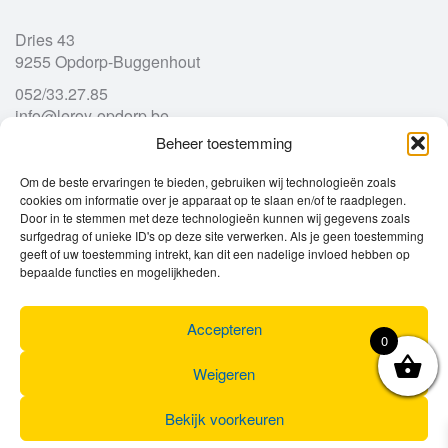
Dries 43
9255 Opdorp-Buggenhout
052/33.27.85
info@leroy-opdorp.be
Beheer toestemming
Openingsuren
Om de beste ervaringen te bieden, gebruiken wij technologieën zoals
cookies om informatie over je apparaat op te slaan en/of te raadplegen.
Door in te stemmen met deze technologieën kunnen wij gegevens zoals
Ma
gesloten
surfgedrag of unieke ID's op deze site verwerken. Als je geen toestemming
Di
geeft of uw toestemming intrekt, kan dit een nadelige invloed hebben op
9u – 12u
13u – 18u00
bepaalde functies en mogelijkheden.
Wo
9u – 12u
13u – 18u00
Do
9u – 12u
13u – 18u00
Vr
9u – 12u
13u – 18u00
Accepteren
0
Za
9u
17u
Zo
gesloten
Weigeren
Bekijk voorkeuren