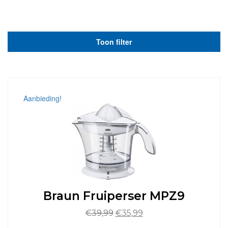
Toon filter
Aanbieding!
Braun Fruiperser MPZ9
Oorspronkelijke
Huidige
€
39,99
€
35,99
prijs
prijs