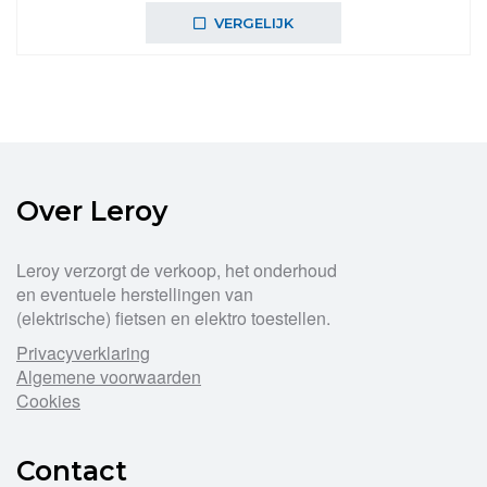
was:
is:
VERGELIJK
€39,99.
€35,99.
Over Leroy
Leroy verzorgt de verkoop, het onderhoud
en eventuele herstellingen van
(elektrische) fietsen en elektro toestellen.
Privacyverklaring
Algemene voorwaarden
Cookies
Contact