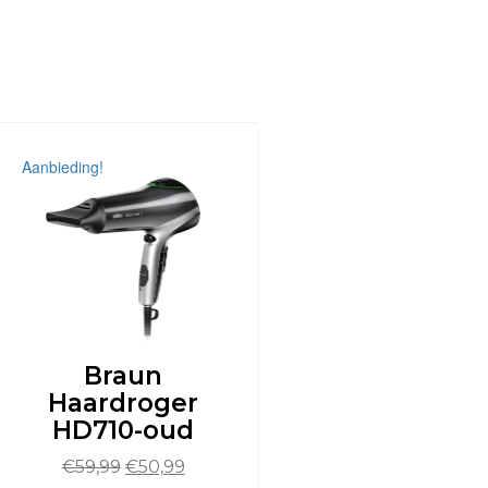
Aanbieding!
Braun
Haardroger
HD710-oud
Oorspronkelijke
Huidige
€
59,99
€
50,99