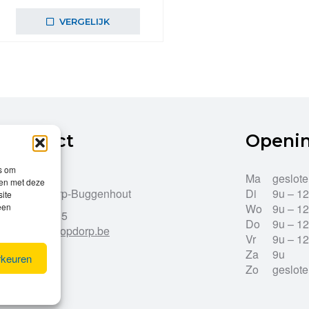
prijs
prijs
was:
is:
VERGELIJK
€59,99.
€50,99.
Contact
Openi
es om
Dries 43
Ma
geslot
men met deze
9255 Opdorp-Buggenhout
Di
9u – 1
site
een
Wo
9u – 1
052/33.27.85
Do
9u – 1
info@leroy-opdorp.be
Vr
9u – 1
Za
9u
rkeuren
Zo
geslot