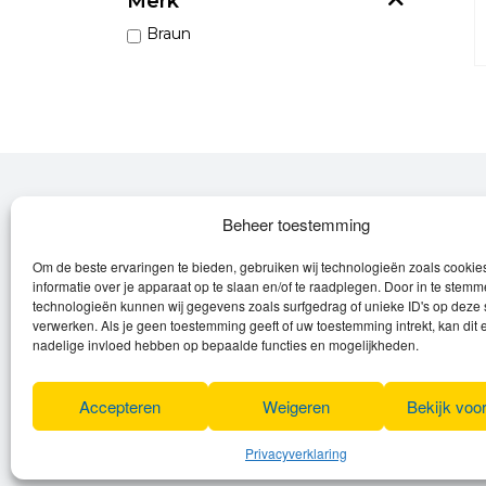
Merk
Braun
Over Leroy
Beheer toestemming
Om de beste ervaringen te bieden, gebruiken wij technologieën zoals cooki
Leroy verzorgt de verkoop, het onderhoud
informatie over je apparaat op te slaan en/of te raadplegen. Door in te stem
en eventuele herstellingen van
technologieën kunnen wij gegevens zoals surfgedrag of unieke ID's op deze 
verwerken. Als je geen toestemming geeft of uw toestemming intrekt, kan dit 
(elektrische) fietsen en elektro toestellen.
nadelige invloed hebben op bepaalde functies en mogelijkheden.
Privacyverklaring
Algemene voorwaarden
Accepteren
Weigeren
Bekijk voo
Cookies
Privacyverklaring