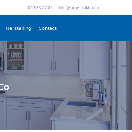
052/33.27.85
info@leroy-elektro.be
Herstelling
Contact
Co