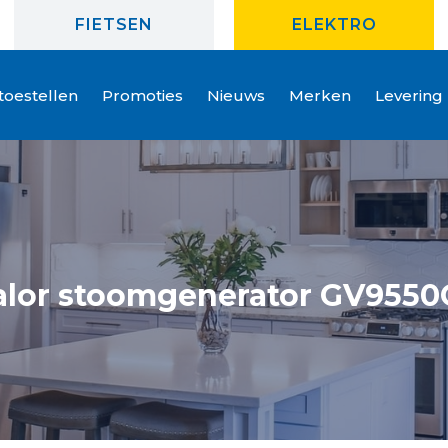
FIETSEN
ELEKTRO
oestellen
Promoties
Nieuws
Merken
Levering
alor stoomgenerator GV9550