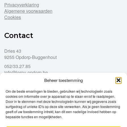
Privacyverklaring
Algemene voorwaarden
Cookies
Contact
Dries 43
9255 Opdorp-Buggenhout
052/33.27.85
info@leroy-opdorp.be
Beheer toestemming
Openingsuren
Om de beste ervaringen te bieden, gebruiken wij technologieën zoals
cookies om informatie over je apparaat op te slaan en/of te raadplegen.
Door in te stemmen met deze technologieën kunnen wij gegevens zoals
Ma
gesloten
surfgedrag of unieke ID's op deze site verwerken. Als je geen toestemming
Di
geeft of uw toestemming intrekt, kan dit een nadelige invloed hebben op
9u – 12u
13u – 18u00
bepaalde functies en mogelijkheden.
Wo
9u – 12u
13u – 18u00
Do
9u – 12u
13u – 18u00