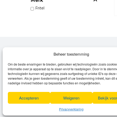
Merk
Fritel
Over Leroy
Beheer toestemming
Om de beste ervaringen te bieden, gebruiken wij technologieën zoals cooki
Leroy verzorgt de verkoop, het onderhoud
informatie over je apparaat op te slaan en/of te raadplegen. Door in te stem
en eventuele herstellingen van
technologieën kunnen wij gegevens zoals surfgedrag of unieke ID's op deze 
verwerken. Als je geen toestemming geeft of uw toestemming intrekt, kan dit 
(elektrische) fietsen en elektro toestellen.
nadelige invloed hebben op bepaalde functies en mogelijkheden.
Privacyverklaring
Algemene voorwaarden
Accepteren
Weigeren
Bekijk voo
Cookies
Privacyverklaring