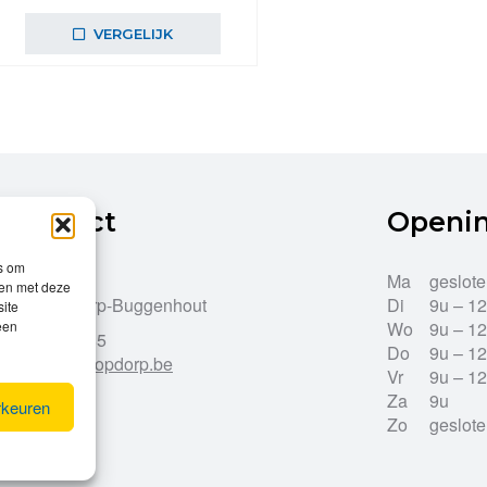
prijs
prijs
was:
is:
VERGELIJK
€59,99.
€53,00.
Contact
Openi
es om
Dries 43
Ma
geslot
men met deze
9255 Opdorp-Buggenhout
Di
9u – 1
site
een
Wo
9u – 1
052/33.27.85
Do
9u – 1
info@leroy-opdorp.be
Vr
9u – 1
Za
9u
rkeuren
Zo
geslot