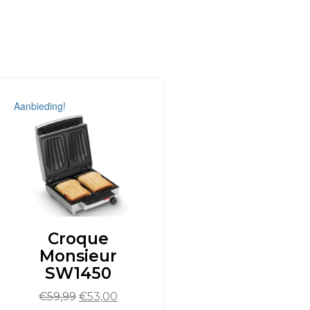
Aanbieding!
Croque
Monsieur
SW1450
Oorspronkelijke
Huidige
€
59,99
€
53,00