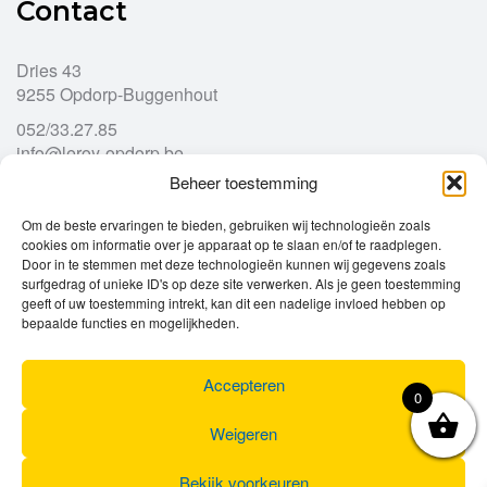
Contact
Dries 43
9255 Opdorp-Buggenhout
052/33.27.85
info@leroy-opdorp.be
Beheer toestemming
Openingsuren
Om de beste ervaringen te bieden, gebruiken wij technologieën zoals
cookies om informatie over je apparaat op te slaan en/of te raadplegen.
Door in te stemmen met deze technologieën kunnen wij gegevens zoals
Ma
gesloten
surfgedrag of unieke ID's op deze site verwerken. Als je geen toestemming
Di
geeft of uw toestemming intrekt, kan dit een nadelige invloed hebben op
9u – 12u
13u – 18u00
bepaalde functies en mogelijkheden.
Wo
9u – 12u
13u – 18u00
Do
9u – 12u
13u – 18u00
Vr
9u – 12u
13u – 18u00
Accepteren
0
Za
9u
17u
Zo
gesloten
Weigeren
Bekijk voorkeuren