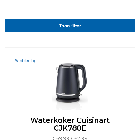
Toon filter
Aanbieding!
Waterkoker Cuisinart
CJK780E
Oorspronkelijke
Huidige
€
69,99
€
62,99