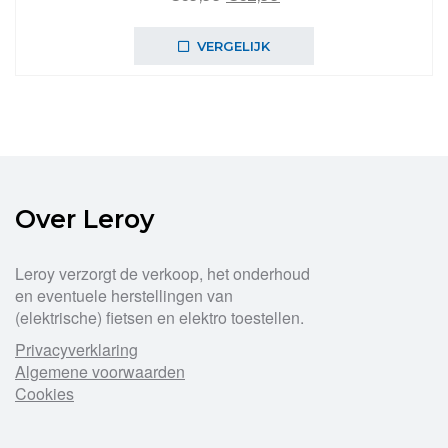
prijs
prijs
was:
is:
VERGELIJK
€69,99.
€62,99.
Over Leroy
Leroy verzorgt de verkoop, het onderhoud
en eventuele herstellingen van
(elektrische) fietsen en elektro toestellen.
Privacyverklaring
Algemene voorwaarden
Cookies