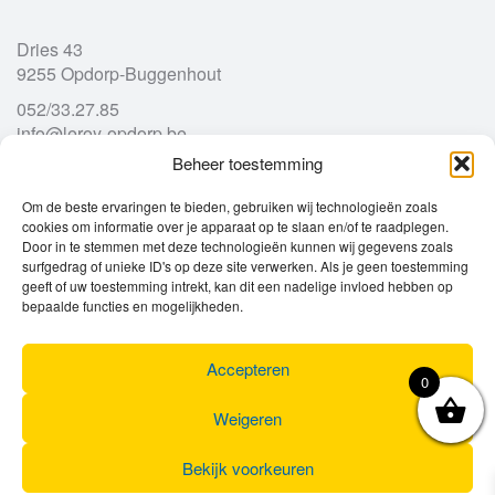
Dries 43
9255 Opdorp-Buggenhout
052/33.27.85
info@leroy-opdorp.be
Beheer toestemming
Openingsuren
Om de beste ervaringen te bieden, gebruiken wij technologieën zoals
cookies om informatie over je apparaat op te slaan en/of te raadplegen.
Door in te stemmen met deze technologieën kunnen wij gegevens zoals
Ma
gesloten
surfgedrag of unieke ID's op deze site verwerken. Als je geen toestemming
Di
geeft of uw toestemming intrekt, kan dit een nadelige invloed hebben op
9u – 12u
13u – 18u00
bepaalde functies en mogelijkheden.
Wo
9u – 12u
13u – 18u00
Do
9u – 12u
13u – 18u00
Vr
9u – 12u
13u – 18u00
Accepteren
0
Za
9u
17u
Zo
gesloten
Weigeren
Bekijk voorkeuren