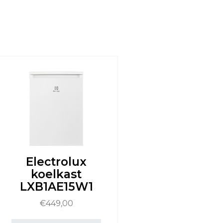
Electrolux
koelkast
LXB1AE15W1
€
449,00