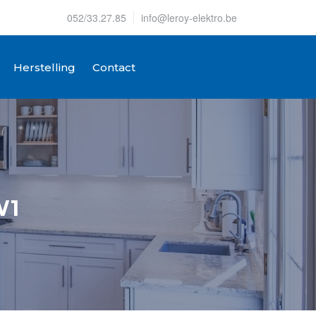
052/33.27.85
info@leroy-elektro.be
Herstelling
Contact
W1