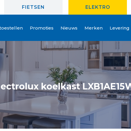
FIETSEN
ELEKTRO
oestellen
Promoties
Nieuws
Merken
Levering
lectrolux koelkast LXB1AE15