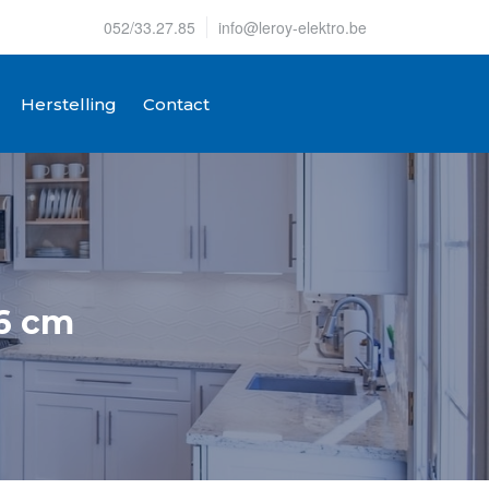
052/33.27.85
info@leroy-elektro.be
Herstelling
Contact
86 cm