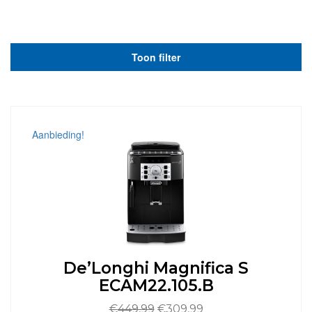
Toon filter
Aanbieding!
De’Longhi Magnifica S
ECAM22.105.B
Oorspronkelijke
Huidige
€
449,99
€
309,99