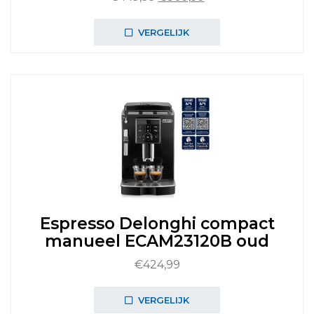
prijs
prijs
was:
is:
VERGELIJK
€449,99.
€309,99.
Espresso Delonghi compact
manueel ECAM23120B oud
€
424,99
VERGELIJK