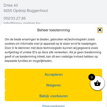
Dries 43
9255 Opdorp-Buggenhout
052/33.27.85
info@leroy-opdorp.be
Beheer toestemming
Openingsuren
Om de beste ervaringen te bieden, gebruiken wij technologieën zoals
cookies om informatie over je apparaat op te slaan en/of te raadplegen.
Door in te stemmen met deze technologieën kunnen wij gegevens zoals
Ma
gesloten
surfgedrag of unieke ID's op deze site verwerken. Als je geen toestemming
Di
geeft of uw toestemming intrekt, kan dit een nadelige invloed hebben op
9u – 12u
13u – 18u00
bepaalde functies en mogelijkheden.
Wo
9u – 12u
13u – 18u00
Do
9u – 12u
13u – 18u00
Vr
9u – 12u
13u – 18u00
Accepteren
0
Za
9u
17u
Zo
gesloten
Weigeren
Bekijk voorkeuren
Privacyverklaring