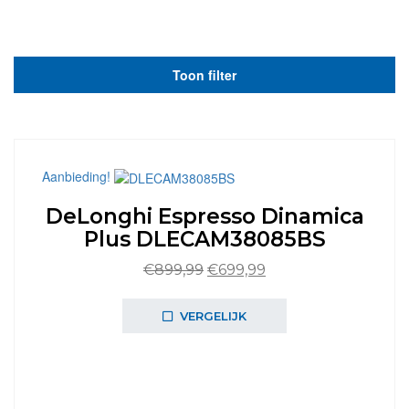
Toon filter
Aanbieding!
DeLonghi Espresso Dinamica
Plus DLECAM38085BS
Oorspronkelijke
Huidige
€
899,99
€
699,99
prijs
prijs
was:
is:
VERGELIJK
€899,99.
€699,99.