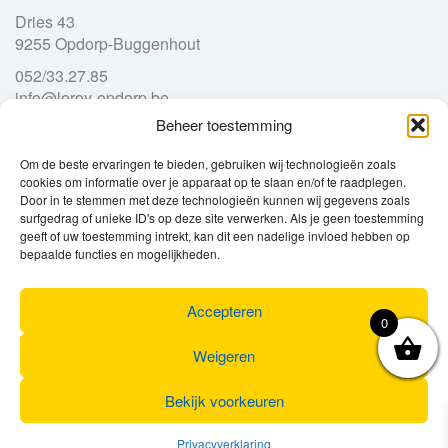
Dries 43
9255 Opdorp-Buggenhout
052/33.27.85
info@leroy-opdorp.be
Beheer toestemming
Openingsuren
Om de beste ervaringen te bieden, gebruiken wij technologieën zoals
cookies om informatie over je apparaat op te slaan en/of te raadplegen.
Door in te stemmen met deze technologieën kunnen wij gegevens zoals
Ma
gesloten
surfgedrag of unieke ID's op deze site verwerken. Als je geen toestemming
Di
geeft of uw toestemming intrekt, kan dit een nadelige invloed hebben op
9u – 12u
13u – 18u00
bepaalde functies en mogelijkheden.
Wo
9u – 12u
13u – 18u00
Do
9u – 12u
13u – 18u00
Vr
9u – 12u
13u – 18u00
Accepteren
0
Za
9u
17u
Zo
gesloten
Weigeren
Bekijk voorkeuren
Privacyverklaring