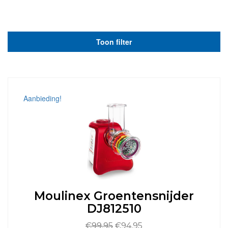
Toon filter
Aanbieding!
Moulinex Groentensnijder
DJ812510
Oorspronkelijke
Huidige
€
99,95
€
94,95