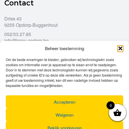
Contact
Dries 43
9255 Opdorp-Buggenhout
052/33.27.85
info@leroy-opdorp.be
Beheer toestemming
Openingsuren
Om de beste ervaringen te bieden, gebruiken wij technologieën zoals
cookies om informatie over je apparaat op te slaan en/of te raadplegen.
Door in te stemmen met deze technologieën kunnen wij gegevens zoals
Ma
gesloten
surfgedrag of unieke ID's op deze site verwerken. Als je geen toestemming
Di
geeft of uw toestemming intrekt, kan dit een nadelige invloed hebben op
9u – 12u
13u – 18u00
bepaalde functies en mogelijkheden.
Wo
9u – 12u
13u – 18u00
Do
9u – 12u
13u – 18u00
Vr
9u – 12u
13u – 18u00
Accepteren
0
Za
9u
17u
Zo
gesloten
Weigeren
Bekijk voorkeuren