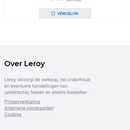
prijs
prijs
was:
is:
VERGELIJK
€99,95.
€94,95.
Over Leroy
Leroy verzorgt de verkoop, het onderhoud
en eventuele herstellingen van
(elektrische) fietsen en elektro toestellen.
Privacyverklaring
Algemene voorwaarden
Cookies