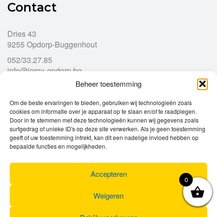
Contact
Dries 43
9255 Opdorp-Buggenhout
052/33.27.85
info@leroy-opdorp.be
Beheer toestemming
Openingsuren
Om de beste ervaringen te bieden, gebruiken wij technologieën zoals
cookies om informatie over je apparaat op te slaan en/of te raadplegen.
Door in te stemmen met deze technologieën kunnen wij gegevens zoals
Ma
gesloten
surfgedrag of unieke ID's op deze site verwerken. Als je geen toestemming
Di
geeft of uw toestemming intrekt, kan dit een nadelige invloed hebben op
9u – 12u
13u – 18u00
bepaalde functies en mogelijkheden.
Wo
9u – 12u
13u – 18u00
Do
9u – 12u
13u – 18u00
Vr
9u – 12u
13u – 18u00
Accepteren
0
Za
9u
17u
Zo
gesloten
Weigeren