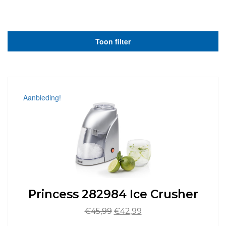
Toon filter
Aanbieding!
Princess 282984 Ice Crusher
Oorspronkelijke
Huidige
€
45,99
€
42,99
prijs
prijs