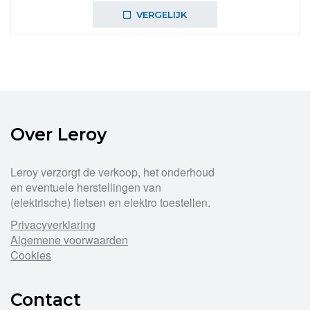
was:
is:
VERGELIJK
€45,99.
€42,99.
Over Leroy
Leroy verzorgt de verkoop, het onderhoud
en eventuele herstellingen van
(elektrische) fietsen en elektro toestellen.
Privacyverklaring
Algemene voorwaarden
Cookies
Contact