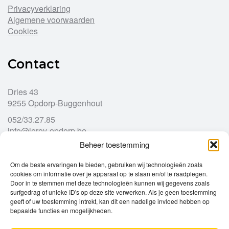
Privacyverklaring
Algemene voorwaarden
Cookies
Contact
Dries 43
9255 Opdorp-Buggenhout
052/33.27.85
info@leroy-opdorp.be
Beheer toestemming
Openingsuren
Om de beste ervaringen te bieden, gebruiken wij technologieën zoals
cookies om informatie over je apparaat op te slaan en/of te raadplegen.
Door in te stemmen met deze technologieën kunnen wij gegevens zoals
Ma
gesloten
surfgedrag of unieke ID's op deze site verwerken. Als je geen toestemming
Di
geeft of uw toestemming intrekt, kan dit een nadelige invloed hebben op
9u – 12u
13u – 18u00
bepaalde functies en mogelijkheden.
Wo
9u – 12u
13u – 18u00
Do
9u – 12u
13u – 18u00