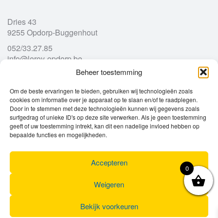
Dries 43
9255 Opdorp-Buggenhout
052/33.27.85
info@leroy-opdorp.be
Beheer toestemming
Openingsuren
Om de beste ervaringen te bieden, gebruiken wij technologieën zoals
cookies om informatie over je apparaat op te slaan en/of te raadplegen.
Door in te stemmen met deze technologieën kunnen wij gegevens zoals
Ma
gesloten
surfgedrag of unieke ID's op deze site verwerken. Als je geen toestemming
Di
geeft of uw toestemming intrekt, kan dit een nadelige invloed hebben op
9u – 12u
13u – 18u00
bepaalde functies en mogelijkheden.
Wo
9u – 12u
13u – 18u00
Do
9u – 12u
13u – 18u00
Vr
9u – 12u
13u – 18u00
Accepteren
0
Za
9u
17u
Zo
gesloten
Weigeren
Bekijk voorkeuren