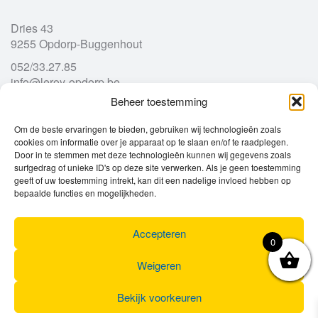
Dries 43
9255 Opdorp-Buggenhout
052/33.27.85
info@leroy-opdorp.be
Beheer toestemming
Openingsuren
Om de beste ervaringen te bieden, gebruiken wij technologieën zoals
cookies om informatie over je apparaat op te slaan en/of te raadplegen.
Door in te stemmen met deze technologieën kunnen wij gegevens zoals
Ma
gesloten
surfgedrag of unieke ID's op deze site verwerken. Als je geen toestemming
Di
geeft of uw toestemming intrekt, kan dit een nadelige invloed hebben op
9u – 12u
13u – 18u00
bepaalde functies en mogelijkheden.
Wo
9u – 12u
13u – 18u00
Do
9u – 12u
13u – 18u00
Vr
9u – 12u
13u – 18u00
Accepteren
0
Za
9u
17u
Zo
gesloten
Weigeren
Bekijk voorkeuren