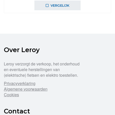
was:
is:
VERGELIJK
€219,99.
€197,99.
Over Leroy
Leroy verzorgt de verkoop, het onderhoud
en eventuele herstellingen van
(elektrische) fietsen en elektro toestellen.
Privacyverklaring
Algemene voorwaarden
Cookies
Contact