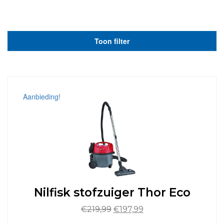
Toon filter
Aanbieding!
Nilfisk stofzuiger Thor Eco
Oorspronkelijke
Huidige
€
219,99
€
197,99
prijs
prijs