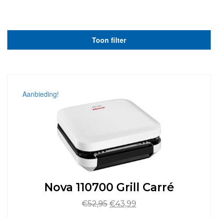
Toon filter
Aanbieding!
Nova 110700 Grill Carré
Oorspronkelijke
Huidige
€
52,95
€
43,99
prijs
prijs