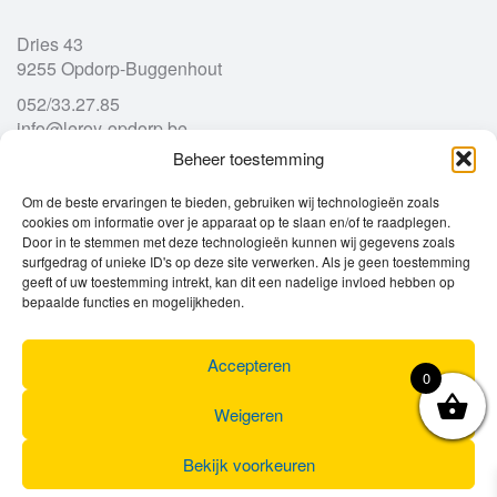
Dries 43
9255 Opdorp-Buggenhout
052/33.27.85
info@leroy-opdorp.be
Beheer toestemming
Openingsuren
Om de beste ervaringen te bieden, gebruiken wij technologieën zoals
cookies om informatie over je apparaat op te slaan en/of te raadplegen.
Door in te stemmen met deze technologieën kunnen wij gegevens zoals
Ma
gesloten
surfgedrag of unieke ID's op deze site verwerken. Als je geen toestemming
Di
geeft of uw toestemming intrekt, kan dit een nadelige invloed hebben op
9u – 12u
13u – 18u00
bepaalde functies en mogelijkheden.
Wo
9u – 12u
13u – 18u00
Do
9u – 12u
13u – 18u00
Vr
9u – 12u
13u – 18u00
Accepteren
0
Za
9u
17u
Zo
gesloten
Weigeren
Bekijk voorkeuren