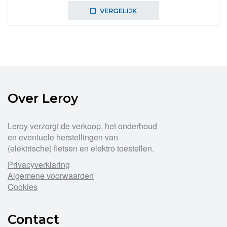
was:
is:
VERGELIJK
€52,95.
€43,99.
Over Leroy
Leroy verzorgt de verkoop, het onderhoud
en eventuele herstellingen van
(elektrische) fietsen en elektro toestellen.
Privacyverklaring
Algemene voorwaarden
Cookies
Contact