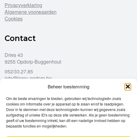
Privacyverklaring
Algemene voorwaarden
Cookies
Contact
Dries 43
9255 Opdorp-Buggenhout
052/33.27.85
info@leroy-opdorp.be
Beheer toestemming
Openingsuren
Om de beste ervaringen te bieden, gebruiken wij technologieën zoals
cookies om informatie over je apparaat op te slaan en/of te raadplegen.
Door in te stemmen met deze technologieën kunnen wij gegevens zoals
Ma
gesloten
surfgedrag of unieke ID's op deze site verwerken. Als je geen toestemming
Di
geeft of uw toestemming intrekt, kan dit een nadelige invloed hebben op
9u – 12u
13u – 18u00
bepaalde functies en mogelijkheden.
Wo
9u – 12u
13u – 18u00
Do
9u – 12u
13u – 18u00