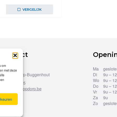
VERGELIJK
Contact
Openi
es om
Dries 43
Ma
geslot
men met deze
9255 Opdorp-Buggenhout
Di
9u – 1
site
een
Wo
9u – 1
052/33.27.85
Do
9u – 1
info@leroy-opdorp.be
Vr
9u – 1
Za
9u
rkeuren
Zo
geslot