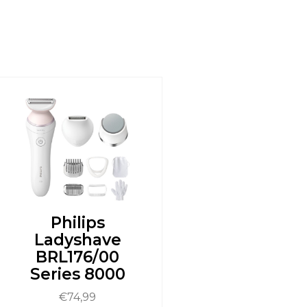
Philips
Ladyshave
BRL176/00
Series 8000
€
74,99