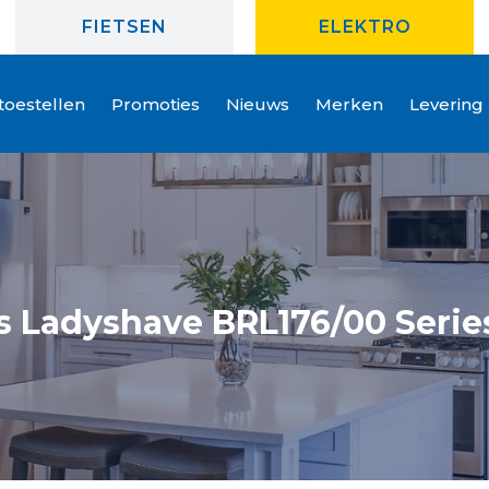
FIETSEN
ELEKTRO
oestellen
Promoties
Nieuws
Merken
Levering
ps Ladyshave BRL176/00 Serie