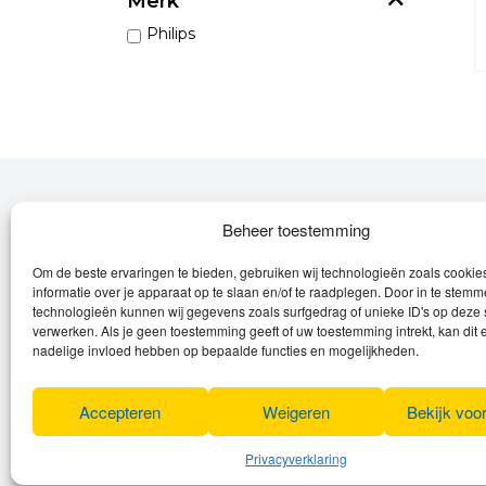
Merk
Philips
Over Leroy
Beheer toestemming
Om de beste ervaringen te bieden, gebruiken wij technologieën zoals cooki
Leroy verzorgt de verkoop, het onderhoud
informatie over je apparaat op te slaan en/of te raadplegen. Door in te stem
en eventuele herstellingen van
technologieën kunnen wij gegevens zoals surfgedrag of unieke ID's op deze 
verwerken. Als je geen toestemming geeft of uw toestemming intrekt, kan dit 
(elektrische) fietsen en elektro toestellen.
nadelige invloed hebben op bepaalde functies en mogelijkheden.
Privacyverklaring
Algemene voorwaarden
Accepteren
Weigeren
Bekijk voo
Cookies
Privacyverklaring