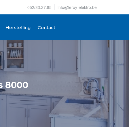
052/33.27.85
info@leroy-elektro.be
Herstelling
Contact
s 8000