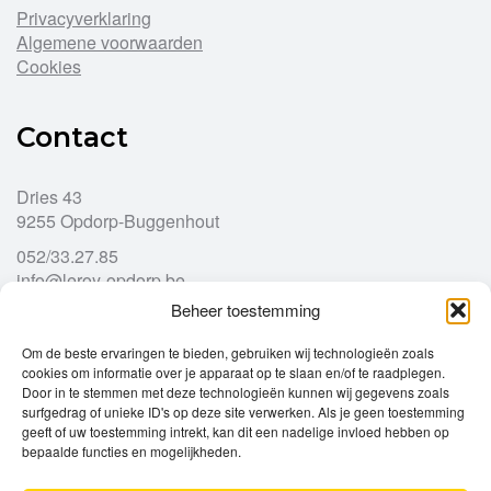
Privacyverklaring
Algemene voorwaarden
Cookies
Contact
Dries 43
9255 Opdorp-Buggenhout
052/33.27.85
info@leroy-opdorp.be
Beheer toestemming
Openingsuren
Om de beste ervaringen te bieden, gebruiken wij technologieën zoals
cookies om informatie over je apparaat op te slaan en/of te raadplegen.
Door in te stemmen met deze technologieën kunnen wij gegevens zoals
Ma
gesloten
surfgedrag of unieke ID's op deze site verwerken. Als je geen toestemming
Di
geeft of uw toestemming intrekt, kan dit een nadelige invloed hebben op
9u – 12u
13u – 18u00
bepaalde functies en mogelijkheden.
Wo
9u – 12u
13u – 18u00
Do
9u – 12u
13u – 18u00