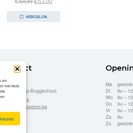
Oorspronkelijke
Huidige
€
169,99
€
153,00
prijs
prijs
was:
is:
VERGELIJK
€169,99.
€153,00.
Contact
Openi
es om
Dries 43
Ma
geslot
men met deze
9255 Opdorp-Buggenhout
Di
9u – 1
site
een
Wo
9u – 1
052/33.27.85
Do
9u – 1
info@leroy-opdorp.be
Vr
9u – 1
Za
9u
rkeuren
Zo
geslot