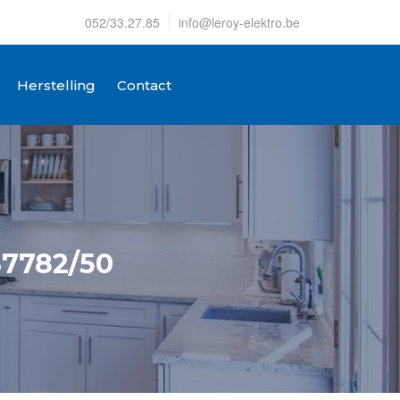
052/33.27.85
info@leroy-elektro.be
Herstelling
Contact
S7782/50