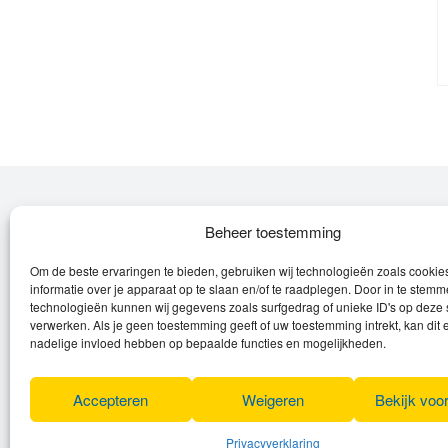
Over Leroy
Beheer toestemming
Om de beste ervaringen te bieden, gebruiken wij technologieën zoals cooki
Leroy verzorgt de verkoop, het onderhoud
informatie over je apparaat op te slaan en/of te raadplegen. Door in te stem
en eventuele herstellingen van
technologieën kunnen wij gegevens zoals surfgedrag of unieke ID's op deze 
verwerken. Als je geen toestemming geeft of uw toestemming intrekt, kan dit 
(elektrische) fietsen en elektro toestellen.
nadelige invloed hebben op bepaalde functies en mogelijkheden.
Privacyverklaring
Algemene voorwaarden
Accepteren
Weigeren
Bekijk voo
Cookies
Privacyverklaring