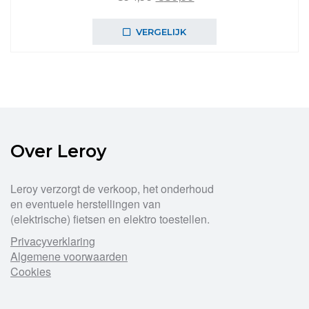
prijs
prijs
was:
is:
VERGELIJK
€94,99.
€89,99.
Over Leroy
Leroy verzorgt de verkoop, het onderhoud
en eventuele herstellingen van
(elektrische) fietsen en elektro toestellen.
Privacyverklaring
Algemene voorwaarden
Cookies