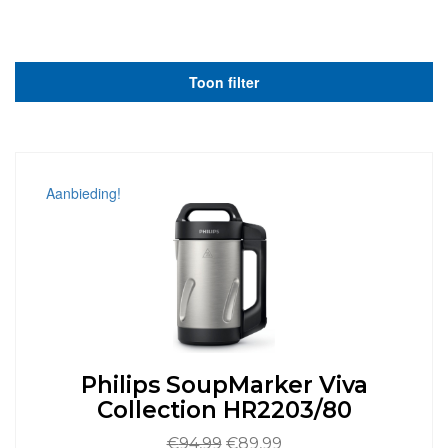
Toon filter
Aanbieding!
Philips SoupMarker Viva
Collection HR2203/80
Oorspronkelijke
Huidige
€
94,99
€
89,99