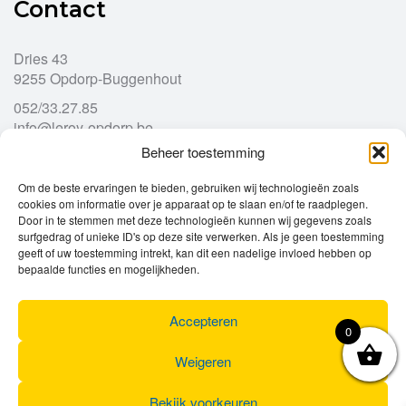
Contact
Dries 43
9255 Opdorp-Buggenhout
052/33.27.85
info@leroy-opdorp.be
Beheer toestemming
Openingsuren
Om de beste ervaringen te bieden, gebruiken wij technologieën zoals
cookies om informatie over je apparaat op te slaan en/of te raadplegen.
Door in te stemmen met deze technologieën kunnen wij gegevens zoals
Ma
gesloten
surfgedrag of unieke ID's op deze site verwerken. Als je geen toestemming
Di
geeft of uw toestemming intrekt, kan dit een nadelige invloed hebben op
9u – 12u
13u – 18u00
bepaalde functies en mogelijkheden.
Wo
9u – 12u
13u – 18u00
Do
9u – 12u
13u – 18u00
Vr
9u – 12u
13u – 18u00
Accepteren
0
Za
9u
17u
Zo
gesloten
Weigeren
Bekijk voorkeuren