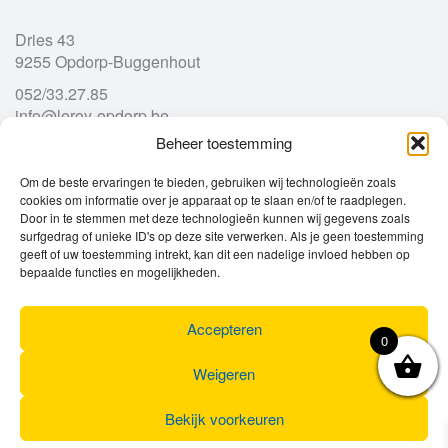
Dries 43
9255 Opdorp-Buggenhout
052/33.27.85
info@leroy-opdorp.be
Beheer toestemming
Openingsuren
Om de beste ervaringen te bieden, gebruiken wij technologieën zoals
cookies om informatie over je apparaat op te slaan en/of te raadplegen.
Door in te stemmen met deze technologieën kunnen wij gegevens zoals
Ma
gesloten
surfgedrag of unieke ID's op deze site verwerken. Als je geen toestemming
Di
geeft of uw toestemming intrekt, kan dit een nadelige invloed hebben op
9u – 12u
13u – 18u00
bepaalde functies en mogelijkheden.
Wo
9u – 12u
13u – 18u00
Do
9u – 12u
13u – 18u00
Vr
9u – 12u
13u – 18u00
Accepteren
0
Za
9u
17u
Zo
gesloten
Weigeren
Bekijk voorkeuren