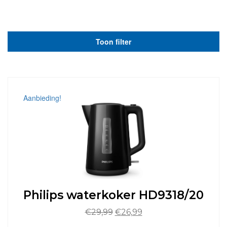
Toon filter
Aanbieding!
Philips waterkoker HD9318/20
Oorspronkelijke
Huidige
€
29,99
€
26,99
prijs
prijs