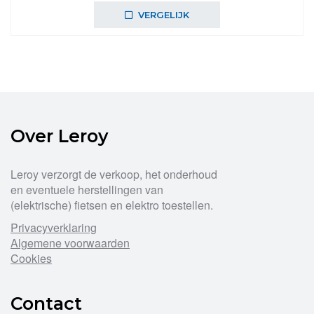
was:
is:
VERGELIJK
€29,99.
€26,99.
Over Leroy
Leroy verzorgt de verkoop, het onderhoud
en eventuele herstellingen van
(elektrische) fietsen en elektro toestellen.
Privacyverklaring
Algemene voorwaarden
Cookies
Contact