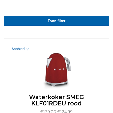
Toon filter
Aanbieding!
Waterkoker SMEG
KLF01RDEU rood
Oorspronkelijke
Huidige
€
139,00
€
124,99