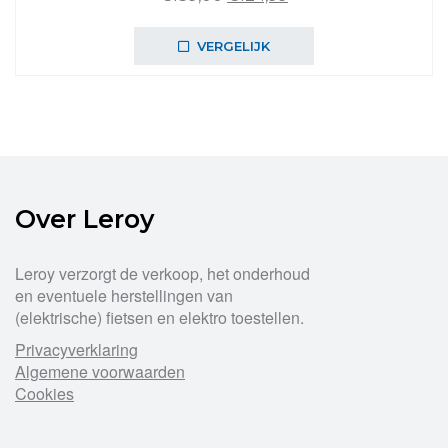
prijs
prijs
was:
is:
VERGELIJK
€139,00.
€124,99.
Over Leroy
Leroy verzorgt de verkoop, het onderhoud
en eventuele herstellingen van
(elektrische) fietsen en elektro toestellen.
Privacyverklaring
Algemene voorwaarden
Cookies