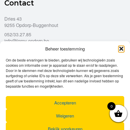
Contact
Dries 43
9255 Opdorp-Buggenhout
052/33.27.85
info@leroy-opdorp.be
Beheer toestemming
Openingsuren
Om de beste ervaringen te bieden, gebruiken wij technologieën zoals
cookies om informatie over je apparaat op te slaan en/of te raadplegen.
Door in te stemmen met deze technologieën kunnen wij gegevens zoals
Ma
gesloten
surfgedrag of unieke ID's op deze site verwerken. Als je geen toestemming
Di
geeft of uw toestemming intrekt, kan dit een nadelige invloed hebben op
9u – 12u
13u – 18u00
bepaalde functies en mogelijkheden.
Wo
9u – 12u
13u – 18u00
Do
9u – 12u
13u – 18u00
Vr
9u – 12u
13u – 18u00
Accepteren
0
Za
9u
17u
Zo
gesloten
Weigeren
Bekijk voorkeuren