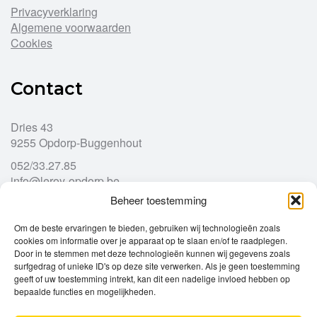
Privacyverklaring
Algemene voorwaarden
Cookies
Contact
Dries 43
9255 Opdorp-Buggenhout
052/33.27.85
info@leroy-opdorp.be
Beheer toestemming
Openingsuren
Om de beste ervaringen te bieden, gebruiken wij technologieën zoals
cookies om informatie over je apparaat op te slaan en/of te raadplegen.
Door in te stemmen met deze technologieën kunnen wij gegevens zoals
Ma
gesloten
surfgedrag of unieke ID's op deze site verwerken. Als je geen toestemming
Di
geeft of uw toestemming intrekt, kan dit een nadelige invloed hebben op
9u – 12u
13u – 18u00
bepaalde functies en mogelijkheden.
Wo
9u – 12u
13u – 18u00
Do
9u – 12u
13u – 18u00