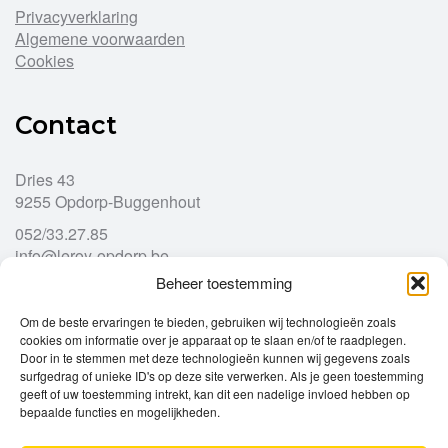
Privacyverklaring
Algemene voorwaarden
Cookies
Contact
Dries 43
9255 Opdorp-Buggenhout
052/33.27.85
info@leroy-opdorp.be
Beheer toestemming
Openingsuren
Om de beste ervaringen te bieden, gebruiken wij technologieën zoals
cookies om informatie over je apparaat op te slaan en/of te raadplegen.
Door in te stemmen met deze technologieën kunnen wij gegevens zoals
Ma
gesloten
surfgedrag of unieke ID's op deze site verwerken. Als je geen toestemming
Di
geeft of uw toestemming intrekt, kan dit een nadelige invloed hebben op
9u – 12u
13u – 18u00
bepaalde functies en mogelijkheden.
Wo
9u – 12u
13u – 18u00
Do
9u – 12u
13u – 18u00