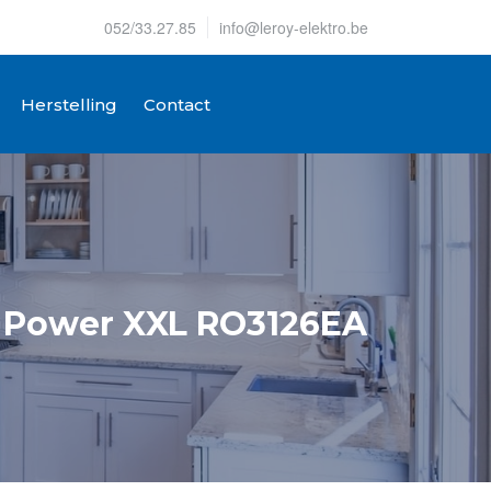
052/33.27.85
info@leroy-elektro.be
Herstelling
Contact
k Power XXL RO3126EA