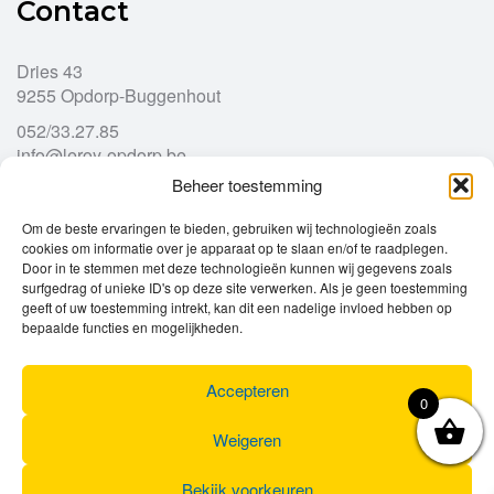
Contact
Dries 43
9255 Opdorp-Buggenhout
052/33.27.85
info@leroy-opdorp.be
Beheer toestemming
Openingsuren
Om de beste ervaringen te bieden, gebruiken wij technologieën zoals
cookies om informatie over je apparaat op te slaan en/of te raadplegen.
Door in te stemmen met deze technologieën kunnen wij gegevens zoals
Ma
gesloten
surfgedrag of unieke ID's op deze site verwerken. Als je geen toestemming
Di
geeft of uw toestemming intrekt, kan dit een nadelige invloed hebben op
9u – 12u
13u – 18u00
bepaalde functies en mogelijkheden.
Wo
9u – 12u
13u – 18u00
Do
9u – 12u
13u – 18u00
Vr
9u – 12u
13u – 18u00
Accepteren
0
Za
9u
17u
Zo
gesloten
Weigeren
Bekijk voorkeuren