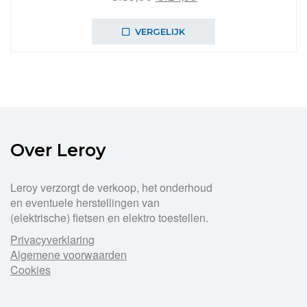
prijs
prijs
was:
is:
VERGELIJK
€139,00.
€124,99.
Over Leroy
Leroy verzorgt de verkoop, het onderhoud
en eventuele herstellingen van
(elektrische) fietsen en elektro toestellen.
Privacyverklaring
Algemene voorwaarden
Cookies