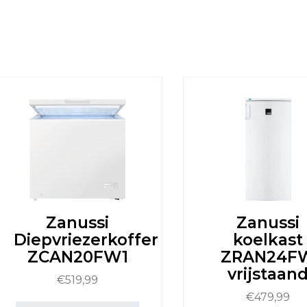
Zanussi
Zanussi
Diepvriezerkoffer
koelkast
ZCAN20FW1
ZRAN24F
vrijstaan
€
519,99
€
479,99