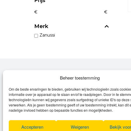
Prijs
€
€
Merk
Zanussi
Over Leroy
Beheer toestemming
Om de beste ervaringen te bieden, gebruiken wij technologieën zoals cooki
Leroy verzorgt de verkoop, het onderhoud
informatie over je apparaat op te slaan en/of te raadplegen. Door in te stem
en eventuele herstellingen van
technologieën kunnen wij gegevens zoals surfgedrag of unieke ID's op deze 
verwerken. Als je geen toestemming geeft of uw toestemming intrekt, kan dit 
(elektrische) fietsen en elektro toestellen.
nadelige invloed hebben op bepaalde functies en mogelijkheden.
Privacyverklaring
Algemene voorwaarden
Accepteren
Weigeren
Bekijk voo
Cookies