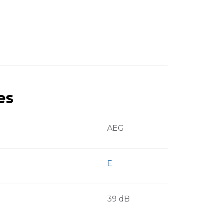
es
AEG
E
39 dB