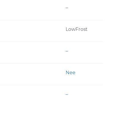
–
LowFrost
–
Nee
–