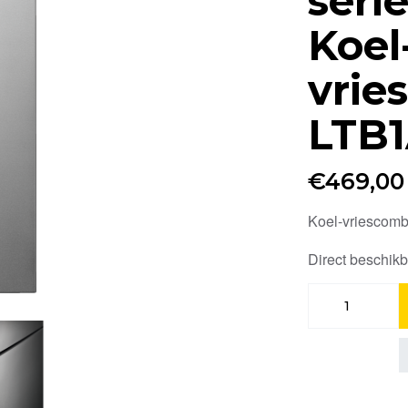
seri
Koel
vrie
LTB
€
469,00
Koel-vriescomb
Direct beschik
Electrolux
500
serie
ColdSense
Koel-
vriescombinatie
LTB1AE24U0