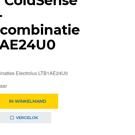
e ColdSense
-
scombinatie
1AE24U0
inaties Electrolux LTB1AE24U0
baar
IN WINKELMAND
VERGELIJK