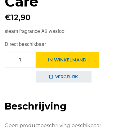
Care
€
12,90
steam fragrance A2 wasfoo
Direct beschikbaar
Steam
IN WINKELMAND
Fragrance
A2Wasfoo
Fabric
VERGELIJK
Care
aantal
Beschrijving
Geen productbeschrijving beschikbaar.