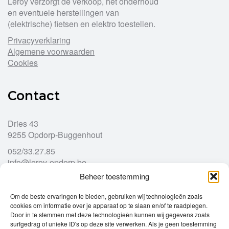
Leroy verzorgt de verkoop, het onderhoud
en eventuele herstellingen van
(elektrische) fietsen en elektro toestellen.
Privacyverklaring
Algemene voorwaarden
Cookies
Contact
Dries 43
9255 Opdorp-Buggenhout
052/33.27.85
info@leroy-opdorp.be
Beheer toestemming
Openingsuren
Om de beste ervaringen te bieden, gebruiken wij technologieën zoals
cookies om informatie over je apparaat op te slaan en/of te raadplegen.
Door in te stemmen met deze technologieën kunnen wij gegevens zoals
Ma
gesloten
surfgedrag of unieke ID's op deze site verwerken. Als je geen toestemming