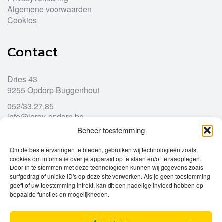
Algemene voorwaarden
Cookies
Contact
Dries 43
9255 Opdorp-Buggenhout
052/33.27.85
info@leroy-opdorp.be
Beheer toestemming
Openingsuren
Om de beste ervaringen te bieden, gebruiken wij technologieën zoals
cookies om informatie over je apparaat op te slaan en/of te raadplegen.
Door in te stemmen met deze technologieën kunnen wij gegevens zoals
Ma
gesloten
surfgedrag of unieke ID's op deze site verwerken. Als je geen toestemming
Di
geeft of uw toestemming intrekt, kan dit een nadelige invloed hebben op
9u – 12u
13u – 18u00
bepaalde functies en mogelijkheden.
Wo
9u – 12u
13u – 18u00
Do
9u – 12u
13u – 18u00
Vr
9u – 12u
13u – 18u00