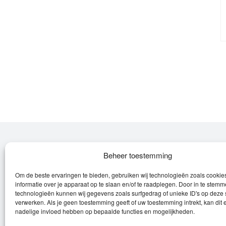
Over Leroy
Beheer toestemming
Om de beste ervaringen te bieden, gebruiken wij technologieën zoals cooki
Leroy verzorgt de verkoop, het onderhoud
informatie over je apparaat op te slaan en/of te raadplegen. Door in te stem
en eventuele herstellingen van
technologieën kunnen wij gegevens zoals surfgedrag of unieke ID's op deze 
verwerken. Als je geen toestemming geeft of uw toestemming intrekt, kan dit 
(elektrische) fietsen en elektro toestellen.
nadelige invloed hebben op bepaalde functies en mogelijkheden.
Privacyverklaring