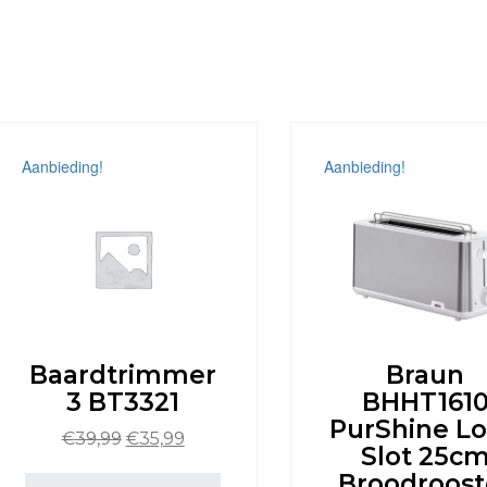
Aanbieding!
Aanbieding!
Baardtrimmer
Braun
3 BT3321
BHHT161
PurShine L
Oorspronkelijke
Huidige
€
39,99
€
35,99
Slot 25c
prijs
prijs
Broodroost
was:
is: