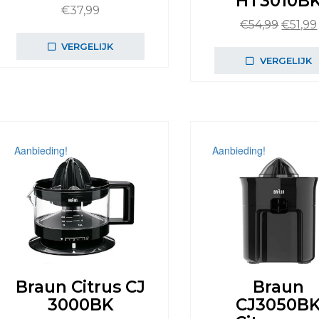
HT3010B
€
37,99
Oorspr
€
54,99
€
51,99
prijs
VERGELIJK
was:
VERGELIJK
€54,99
Aanbieding!
Aanbieding!
Braun Citrus CJ
Braun
3000BK
CJ3050B