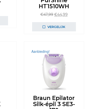
K
PurShine
HT1510WH
onkelijke
Huidige
prijs
Oorspronkelijke
Huidige
€
47,99
€
44,99
is:
prijs
prijs
.
€51,99.
was:
is:
VERGELIJK
€47,99.
€44,99.
Aanbieding!
Braun Epilator
K
Silk-épil 3 SE3-