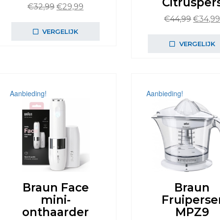
Citrusper
Oorspronkelijke
Huidige
€
32,99
€
29,99
prijs
prijs
Oorspr
€
44,99
€
34,9
was:
is:
prijs
VERGELIJK
€32,99.
€29,99.
was:
VERGELIJK
€44,99
Aanbieding!
Aanbieding!
Braun Face
Braun
mini-
Fruiperse
onthaarder
MPZ9