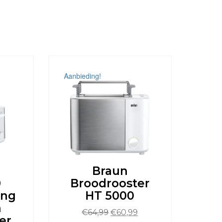
Aanbieding!
Braun
0
Broodrooster
ong
HT 5000
m
Oorspronkelijke
Huidige
€
64,99
€
60,99
er