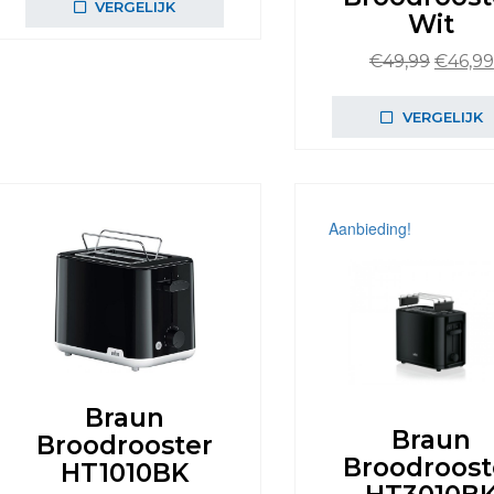
VERGELIJK
Wit
€39,99.
€35,99.
Oorspr
€
49,99
€
46,99
prijs
was:
VERGELIJK
€49,99
Aanbieding!
Braun
Braun
Broodrooster
Broodroost
HT1010BK