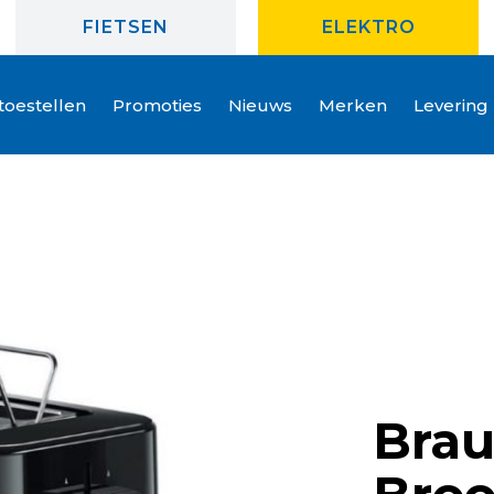
FIETSEN
ELEKTRO
oestellen
Promoties
Nieuws
Merken
Levering
Bra