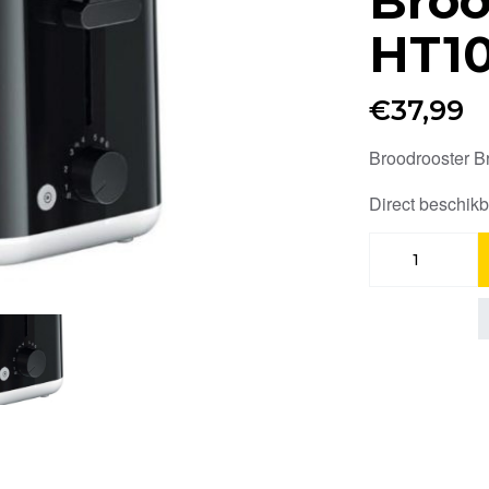
Broo
HT1
€
37,99
Broodrooster 
Direct beschik
Braun
Broodrooster
HT1010BK
aantal