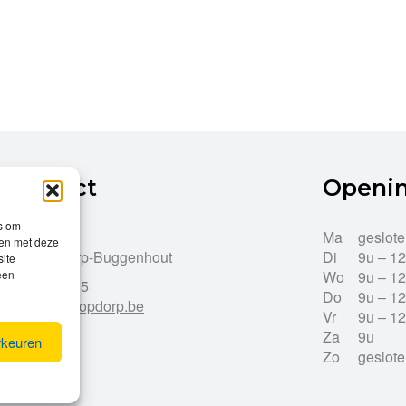
Contact
Openi
es om
Dries 43
Ma
geslot
men met deze
9255 Opdorp-Buggenhout
Di
9u – 1
site
Wo
9u – 1
een
052/33.27.85
Do
9u – 1
info@leroy-opdorp.be
Vr
9u – 1
Za
9u
rkeuren
Zo
geslot