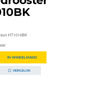
drooster
010BK
Braun HT1010BK
baar
IN WINKELMAND
VERGELIJK