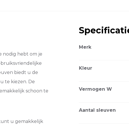
Specificati
Merk
je nodig hebt om je
bruiksvriendelijke
Kleur
leuven biedt u de
au te kiezen. De
Vermogen W
emakkelijk schoon te
Aantal sleuven
kunt u gemakkelijk