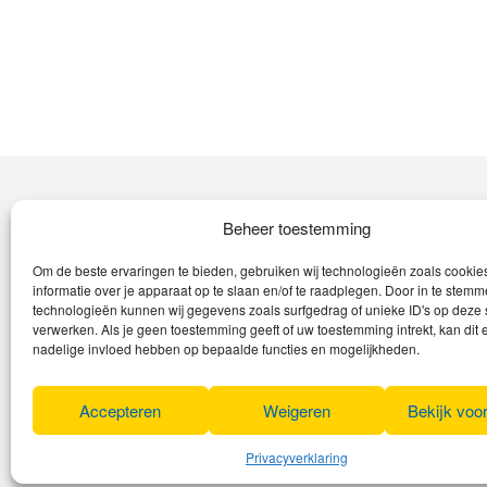
Over Leroy
Beheer toestemming
Om de beste ervaringen te bieden, gebruiken wij technologieën zoals cooki
Leroy verzorgt de verkoop, het onderhoud
informatie over je apparaat op te slaan en/of te raadplegen. Door in te stem
en eventuele herstellingen van
technologieën kunnen wij gegevens zoals surfgedrag of unieke ID's op deze 
(elektrische) fietsen en elektro toestellen.
verwerken. Als je geen toestemming geeft of uw toestemming intrekt, kan dit 
nadelige invloed hebben op bepaalde functies en mogelijkheden.
Privacyverklaring
Algemene voorwaarden
Accepteren
Weigeren
Bekijk voo
Cookies
Privacyverklaring