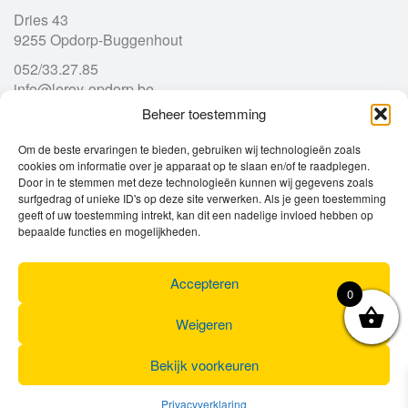
Dries 43
9255 Opdorp-Buggenhout
052/33.27.85
info@leroy-opdorp.be
Beheer toestemming
Openingsuren
Om de beste ervaringen te bieden, gebruiken wij technologieën zoals
cookies om informatie over je apparaat op te slaan en/of te raadplegen.
Door in te stemmen met deze technologieën kunnen wij gegevens zoals
Ma
gesloten
surfgedrag of unieke ID's op deze site verwerken. Als je geen toestemming
geeft of uw toestemming intrekt, kan dit een nadelige invloed hebben op
Di
9u – 12u
13u – 18u00
bepaalde functies en mogelijkheden.
Wo
9u – 12u
13u – 18u00
Do
9u – 12u
13u – 18u00
Vr
9u – 12u
13u – 18u00
Accepteren
0
Za
9u
17u
Zo
gesloten
Weigeren
Bekijk voorkeuren
Privacyverklaring