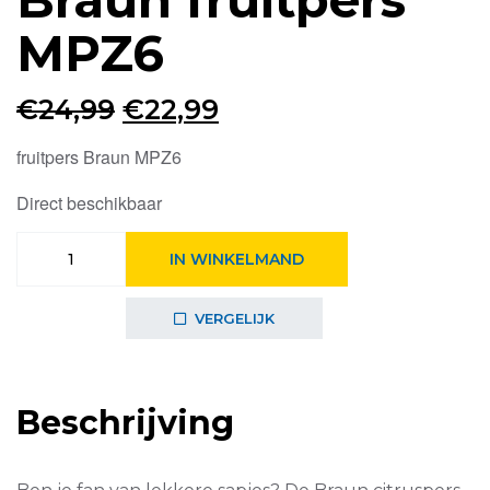
MPZ6
Oorspronkelijke
Huidige
€
24,99
€
22,99
prijs
prijs
fruitpers Braun MPZ6
was:
is:
Direct beschikbaar
€24,99.
€22,99.
Braun
IN WINKELMAND
fruitpers
MPZ6
aantal
VERGELIJK
Beschrijving