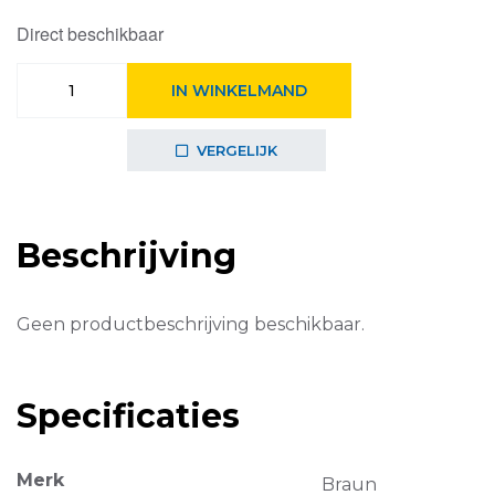
was:
is:
Direct beschikbaar
€49,99.
€44,99.
Braun
IN WINKELMAND
PurShine
WK1500WH
aantal
VERGELIJK
Beschrijving
Geen productbeschrijving beschikbaar.
Specificaties
Merk
Braun