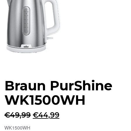
Braun PurShine
WK1500WH
Oorspronkelijke
Huidige
€
49,99
€
44,99
prijs
prijs
WK1500WH