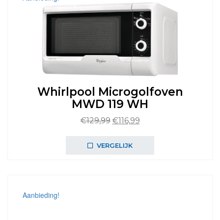
Whirlpool Microgolfoven
MWD 119 WH
Oorspronkelijke
Huidige
€
129,99
€
116,99
prijs
prijs
was:
is:
VERGELIJK
€129,99.
€116,99.
Aanbieding!