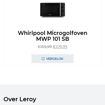
Whirlpool Microgolfoven
MWP 101 SB
Oorspronkelijke
Huidige
€
159,99
€
109,99
prijs
prijs
was:
is:
VERGELIJK
€159,99.
€109,99.
Over Leroy