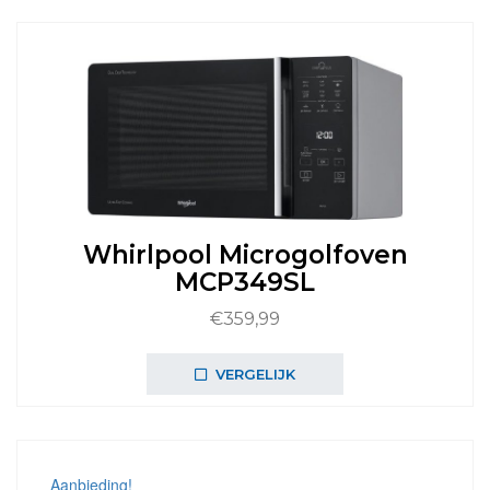
Whirlpool Microgolfoven
MCP349SL
€
359,99
VERGELIJK
Aanbieding!