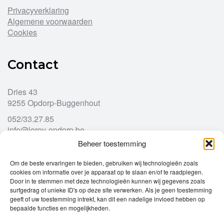
Privacyverklaring
Algemene voorwaarden
Cookies
Contact
Dries 43
9255 Opdorp-Buggenhout
052/33.27.85
info@leroy-opdorp.be
Beheer toestemming
Openingsuren
Om de beste ervaringen te bieden, gebruiken wij technologieën zoals
cookies om informatie over je apparaat op te slaan en/of te raadplegen.
Door in te stemmen met deze technologieën kunnen wij gegevens zoals
Ma
gesloten
surfgedrag of unieke ID's op deze site verwerken. Als je geen toestemming
Di
geeft of uw toestemming intrekt, kan dit een nadelige invloed hebben op
9u – 12u
13u – 18u00
bepaalde functies en mogelijkheden.
Wo
9u – 12u
13u – 18u00
Do
9u – 12u
13u – 18u00