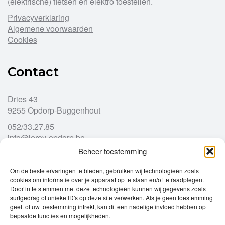
(elektrische) fietsen en elektro toestellen.
Privacyverklaring
Algemene voorwaarden
Cookies
Contact
Dries 43
9255 Opdorp-Buggenhout
052/33.27.85
info@leroy-opdorp.be
Beheer toestemming
Openingsuren
Om de beste ervaringen te bieden, gebruiken wij technologieën zoals
cookies om informatie over je apparaat op te slaan en/of te raadplegen.
Door in te stemmen met deze technologieën kunnen wij gegevens zoals
Ma
gesloten
surfgedrag of unieke ID's op deze site verwerken. Als je geen toestemming
Di
geeft of uw toestemming intrekt, kan dit een nadelige invloed hebben op
9u – 12u
13u – 18u00
bepaalde functies en mogelijkheden.
Wo
9u – 12u
13u – 18u00