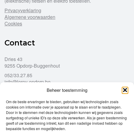
(elektrische) fietsen en elektro toestellen.
Privacyverklaring
Algemene voorwaarden
Cookies
Contact
Dries 43
9255 Opdorp-Buggenhout
052/33.27.85
info@leroy-opdorp.be
Beheer toestemming
Openingsuren
Om de beste ervaringen te bieden, gebruiken wij technologieën zoals
cookies om informatie over je apparaat op te slaan en/of te raadplegen.
Door in te stemmen met deze technologieën kunnen wij gegevens zoals
Ma
gesloten
surfgedrag of unieke ID's op deze site verwerken. Als je geen toestemming
Di
geeft of uw toestemming intrekt, kan dit een nadelige invloed hebben op
9u – 12u
13u – 18u00
bepaalde functies en mogelijkheden.
Wo
9u – 12u
13u – 18u00