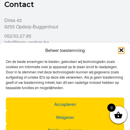
Contact
Dries 43
9255 Opdorp-Buggenhout
052/33.27.85
info@leroy-opdorp.be
Beheer toestemming
Openingsuren
Om de beste ervaringen te bieden, gebruiken wij technologieën zoals
cookies om informatie over je apparaat op te slaan en/of te raadplegen.
Door in te stemmen met deze technologieën kunnen wij gegevens zoals
Ma
gesloten
surfgedrag of unieke ID's op deze site verwerken. Als je geen toestemming
Di
geeft of uw toestemming intrekt, kan dit een nadelige invloed hebben op
9u – 12u
13u – 18u00
bepaalde functies en mogelijkheden.
Wo
9u – 12u
13u – 18u00
Do
9u – 12u
13u – 18u00
Vr
9u – 12u
13u – 18u00
Accepteren
0
Za
9u
17u
Zo
gesloten
Weigeren