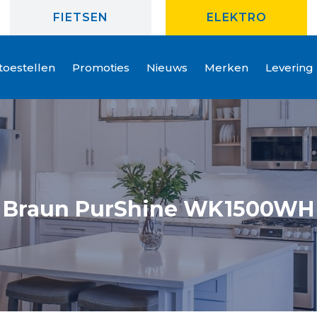
FIETSEN
ELEKTRO
oestellen
Promoties
Nieuws
Merken
Levering
Braun PurShine WK1500WH