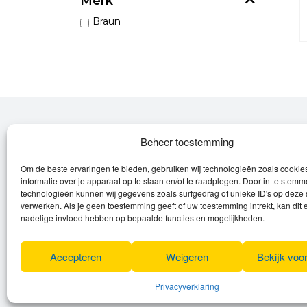
Merk
Braun
Over Leroy
Beheer toestemming
Om de beste ervaringen te bieden, gebruiken wij technologieën zoals cooki
Leroy verzorgt de verkoop, het onderhoud
informatie over je apparaat op te slaan en/of te raadplegen. Door in te stem
en eventuele herstellingen van
technologieën kunnen wij gegevens zoals surfgedrag of unieke ID's op deze 
verwerken. Als je geen toestemming geeft of uw toestemming intrekt, kan dit 
(elektrische) fietsen en elektro toestellen.
nadelige invloed hebben op bepaalde functies en mogelijkheden.
Privacyverklaring
Algemene voorwaarden
Accepteren
Weigeren
Bekijk voo
Cookies
Privacyverklaring