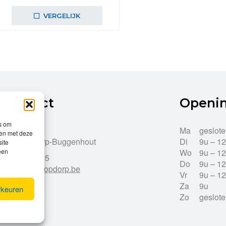
prijs
prijs
was:
is:
VERGELIJK
€49,99.
€44,99.
Contact
Openi
es om
Dries 43
Ma
geslot
men met deze
9255 Opdorp-Buggenhout
Di
9u – 1
site
een
Wo
9u – 1
052/33.27.85
Do
9u – 1
info@leroy-opdorp.be
Vr
9u – 1
Za
9u
rkeuren
Zo
geslot