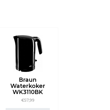
Braun
Waterkoker
WK3110BK
€
57,99