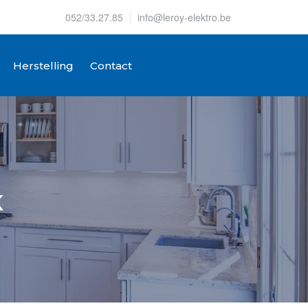
052/33.27.85
info@leroy-elektro.be
Herstelling
Contact
K