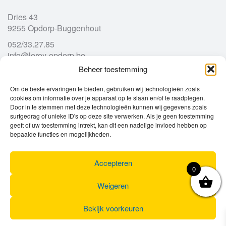
Dries 43
9255 Opdorp-Buggenhout
052/33.27.85
info@leroy-opdorp.be
Beheer toestemming
Openingsuren
Om de beste ervaringen te bieden, gebruiken wij technologieën zoals
cookies om informatie over je apparaat op te slaan en/of te raadplegen.
Door in te stemmen met deze technologieën kunnen wij gegevens zoals
Ma
gesloten
surfgedrag of unieke ID's op deze site verwerken. Als je geen toestemming
geeft of uw toestemming intrekt, kan dit een nadelige invloed hebben op
Di
9u – 12u
13u – 18u00
bepaalde functies en mogelijkheden.
Wo
9u – 12u
13u – 18u00
Do
9u – 12u
13u – 18u00
Vr
9u – 12u
13u – 18u00
Accepteren
0
Za
9u
17u
Zo
gesloten
Weigeren
Bekijk voorkeuren