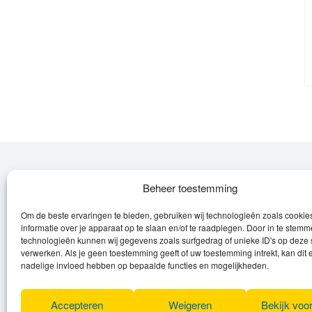
Over Leroy
Beheer toestemming
Om de beste ervaringen te bieden, gebruiken wij technologieën zoals cooki
Leroy verzorgt de verkoop, het onderhoud
informatie over je apparaat op te slaan en/of te raadplegen. Door in te stem
en eventuele herstellingen van
technologieën kunnen wij gegevens zoals surfgedrag of unieke ID's op deze 
verwerken. Als je geen toestemming geeft of uw toestemming intrekt, kan dit 
(elektrische) fietsen en elektro toestellen.
nadelige invloed hebben op bepaalde functies en mogelijkheden.
Privacyverklaring
Algemene voorwaarden
Accepteren
Weigeren
Bekijk voo
Cookies