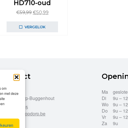
HD710-oud
Oorspronkelijke
Huidige
€
59,99
€
50,99
prijs
prijs
was:
is:
VERGELIJK
€59,99.
€50,99.
Contact
Openi
es om
Dries 43
Ma
geslot
men met deze
9255 Opdorp-Buggenhout
Di
9u – 1
site
een
Wo
9u – 1
052/33.27.85
Do
9u – 1
info@leroy-opdorp.be
Vr
9u – 1
Za
9u
rkeuren