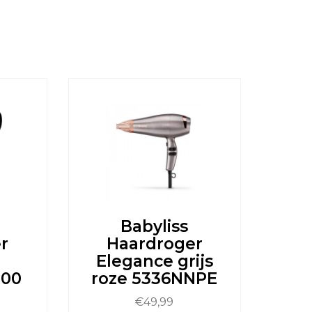
Babyliss
r
Haardroger
Elegance grijs
200
roze 5336NNPE
€
49,99