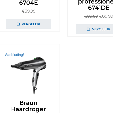
profession
6704E
6741DE
€
39,99
Oorspr
€
99,99
€
89,9
prijs
VERGELIJK
was:
VERGELIJK
€99,99
Aanbieding!
Braun
Haardroger